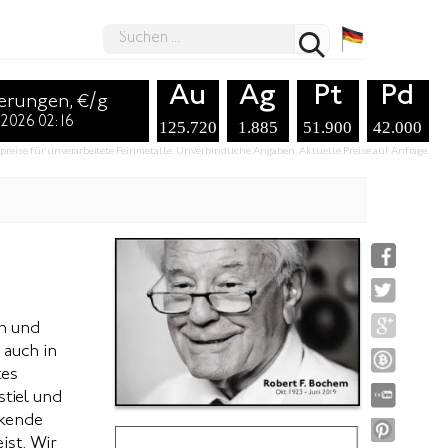
Au
Ag
Pt
Pd
erungen, €/g
.2026 02:16
125.720
1.885
51.900
42.000
preise für unverarbeitete Feinmetalle. Unverbindliche Angaben. Aktuelle Preise auf Anfrage.
en und
 auch in
tes
stiel und
ckende
ist. Wir