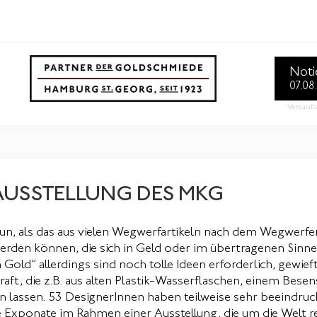
Noti
07.08
Verkaufs
fehlungen
anfahrt
BLOG
presse
literatur
 AUSSTELLUNG DES MKG
 tun, als das aus vielen Wegwerfartikeln nach dem Wegwerf
rden können, die sich in Geld oder im übertragenen Sinne
d” allerdings sind noch tolle Ideen erforderlich, gewief
t, die z.B. aus alten Plastik-Wasserflaschen, einem Besen
n lassen. 53 DesignerInnen haben teilweise sehr beeindru
xponate im Rahmen einer Ausstellung, die um die Welt re