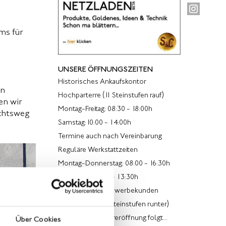
ms für
UNSERE ÖFFNUNGSZEITEN
Historisches Ankaufskontor
en
Hochparterre (11 Steinstufen rauf)
en wir
Montag-Freitag: 08:30 - 18:00h
echtsweg
Samstag:10:00 - 14:00h
Termine auch nach Vereinbarung
Reguläre Werkstattzeiten
Montag-Donnerstag: 08:00 - 16:30h
Freitag von 08:00 - 13:30h
Ladenlokal für Gewerbekunden
im Souterrain (5 Steinstufen runter)
Termin für Wiedereröffnung folgt...
Über Cookies