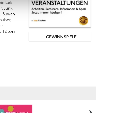
ein Eek,
r, Junk
l, Suwan
huber,
er
s Tótora,
GEWINNSPIELE