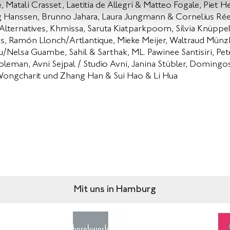
Matali Crasset, Laetitia de Allegri & Matteo Fogale, Piet H
eg Hanssen, Brunno Jahara, Laura Jungmann & Cornelius Rée
 Alternatives, Khmissa, Saruta Kiatparkpoom, Silvia Knüppe
s, Ramón Llonch/Artlantique, Mieke Meijer, Waltraud Münz
u/Nelsa Guambe, Sahil & Sarthak, ML. Pawinee Santisiri, Pet
leman, Avni Sejpal / Studio Avni, Janina Stübler, Domingo
ongcharit und Zhang Han & Sui Hao & Li Hua
Mit uns in Hamburg