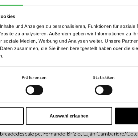
Cookies
nhalte und Anzeigen zu personalisieren, Funktionen für soziale
Website zu analysieren. Außerdem geben wir Informationen zu I
r soziale Medien, Werbung und Analysen weiter. Unsere Partner
 Daten zusammen, die Sie ihnen bereitgestellt haben oder die s
n.
Präferenzen
Statistiken
nbüros:
Auswahl erlauben
mi, Volker Albus, David Amar, Yuttana Anothaisintawee, As
 Jean-Marc Attia, Marjan van Aubel & James Michael Shaw, B
breadedEscalope, Fernando Brízio, Luján Cambariere/Cole