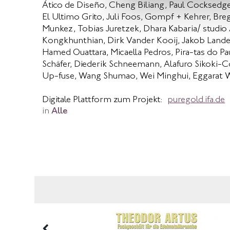
Ático de Diseño, Cheng Biliang, Paul Cocksedge, 
El Ultimo Grito, Juli Foos, Gompf + Kehrer, Br
Munkez, Tobias Juretzek, Dhara Kabaria/ studio
Kongkhunthian, Dirk Vander Kooij, Jakob Lande
Hamed Ouattara, Micaella Pedros, Pira-tas do Pa
Schäfer, Diederik Schneemann, Alafuro Sikoki-Co
Up-fuse, Wang Shumao, Wei Minghui, Eggarat W
Digitale Plattform zum Projekt:
puregold.ifa.de
in
Alle