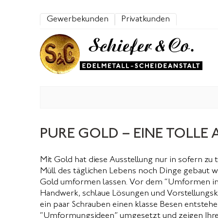
Zum Inhalt springen
Gewerbekunden
Privatkunden
start
edelmetallkurse
seit 1923
emp
PURE GOLD – EINE TOLLE
Mit Gold hat diese Ausstellung nur in sofern zu
Müll des täglichen Lebens noch Dinge gebaut we
Gold umformen lassen. Vor dem “Umformen in Gol
Handwerk, schlaue Lösungen und Vorstellungskraf
ein paar Schrauben einen klasse Besen entstehe
“Umformungsideen” umgesetzt und zeigen Ihre E