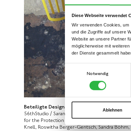
Diese Webseite verwendet 
Wir verwenden Cookies, um I
und die Zugriffe auf unsere 
Website an unsere Partner fü
möglicherweise mit weiteren
der Dienste gesammelt habe
Einwilligungsauswahl
Notwendig
Beteiligte Designerinnen, Designer und Desig
Ablehnen
56thStudio / Saran Yen Panya, Massimiliano Ada
for the Protection of the Environment (A.P.E.),
Knell, Roswitha Berger-Gentsch, Sandra Böhm, 