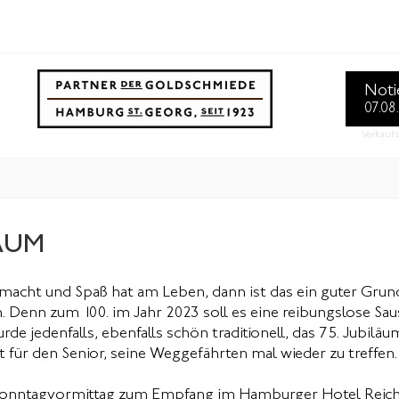
Noti
07.08
Verkaufs
fehlungen
anfahrt
BLOG
presse
literatur
LÄUM
macht und Spaß hat am Leben, dann ist das ein guter Grun
n. Denn zum 100. im Jahr 2023 soll es eine reibungslose Sau
 jedenfalls, ebenfalls schön traditionell, das 75. Jubiläu
t für den Senior, seine Weggefährten mal wieder zu treffen.
n Sonntagvormittag zum Empfang im Hamburger Hotel Reic