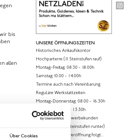
gegen
wir bis
aben
UNSERE ÖFFNUNGSZEITEN
Historisches Ankaufskontor
Hochparterre (11 Steinstufen rauf)
n allen
Montag-Freitag: 08:30 - 18:00h
Samstag:10:00 - 14:00h
Termine auch nach Vereinbarung
Reguläre Werkstattzeiten
Montag-Donnerstag: 08:00 - 16:30h
Freitag von 08:00 - 13:30h
Ladenlokal für Gewerbekunden
im Souterrain (5 Steinstufen runter)
Termin für Wiedereröffnung folgt...
Über Cookies