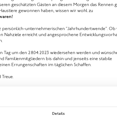
seren geschätzten Gästen an diesem Morgen das Rennen 
r Haustiere gewonnen haben, wissen wir wohl zu
 waren!
anz persönlich-unternehmerischen “Jahrhundertwende”. Ob 
ten Nahziele erreicht und angesprochene Entwicklungsvorh
n.
eten Tag um den 28.04.2023 wiedersehen werden und wünsche
nd Familienmitgliedern bis dahin und jenseits eine stabile
einen Errungenschaften im täglichen Schaffen.
 Treue.
Details