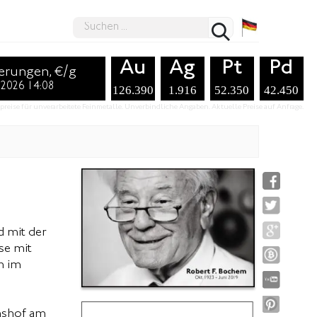
Au
Ag
Pt
Pd
erungen, €/g
.2026 14:08
126.390
1.916
52.350
42.450
preise für unverarbeitete Feinmetalle. Unverbindliche Angaben. Aktuelle Preise auf Anfrage.
d mit der
se mit
m im
hshof am